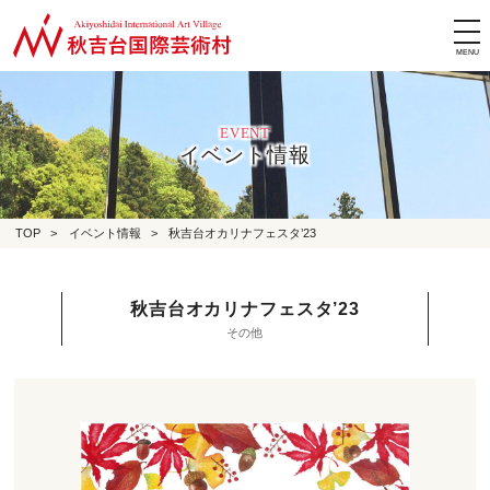
tog
nav
EVENT
イベント情報
TOP
>
イベント情報
>
秋吉台オカリナフェスタ’23
秋吉台オカリナフェスタ’23
その他