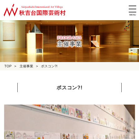
tog
nav
PROGRAMS
主催事業
TOP
>
主催事業
>
ポスコン?!
ポスコン?!