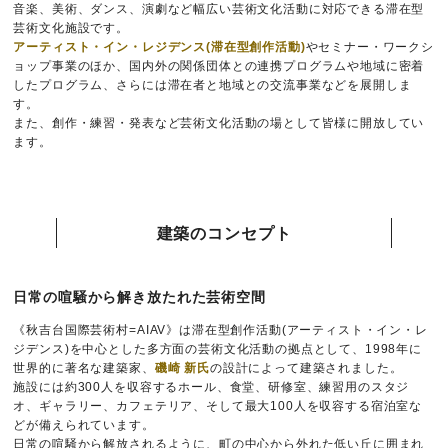
音楽、美術、ダンス、演劇など幅広い芸術文化活動に対応できる滞在型
芸術文化施設です。
アーティスト・イン・レジデンス(滞在型創作活動)
やセミナー・ワークシ
ョップ事業のほか、国内外の関係団体との連携プログラムや地域に密着
したプログラム、さらには滞在者と地域との交流事業などを展開しま
す。
また、創作・練習・発表など芸術文化活動の場として皆様に開放してい
ます。
建築のコンセプト
日常の喧騒から解き放たれた芸術空間
《秋吉台国際芸術村=AIAV》は滞在型創作活動(アーティスト・イン・レ
ジデンス)を中心とした多方面の芸術文化活動の拠点として、1998年に
世界的に著名な建築家、
磯崎 新氏
の設計によって建築されました。
施設には約300人を収容するホール、食堂、研修室、練習用のスタジ
オ、ギャラリー、カフェテリア、そして最大100人を収容する宿泊室な
どが備えられています。
日常の喧騒から解放されるように、町の中心から外れた低い丘に囲まれ