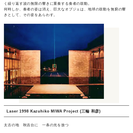
く繰り返す波の無限の響きに重奏する奏者の鼓動。
何時しか、奏者の姿は消え、巨大なオブジェは、地球の鼓動を無窮の響
きとして、その姿をあらわす。
Laser 1998 Kazuhiko MIWA Project (三輪 和彦)
太古の地 秋吉台に 一条の光を放つ