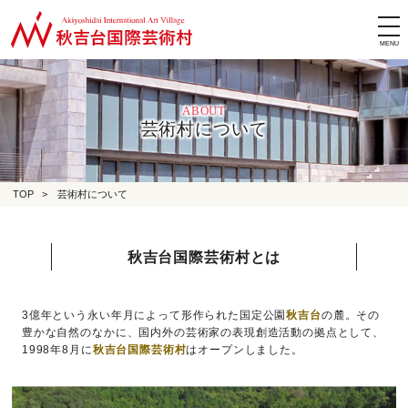
tog
nav
ABOUT
芸術村について
TOP
>
芸術村について
秋吉台国際芸術村とは
3億年という永い年月によって形作られた国定公園
秋吉台
の麓。その
豊かな自然のなかに、国内外の芸術家の表現創造活動の拠点として、
1998年8月に
秋吉台国際芸術村
はオープンしました。