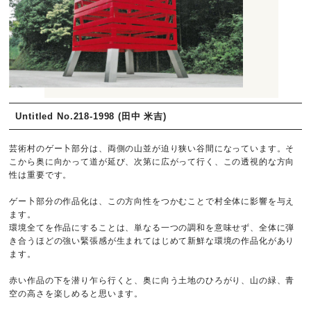
Untitled No.218-1998 (田中 米吉)
芸術村のゲー卜部分は、両側の山並が迫り狭い谷間になっています。そ
こから奥に向かって道が延び、次第に広がって行く、この透視的な方向
性は重要です。
ゲー卜部分の作品化は、この方向性をつかむことで村全体に影響を与え
ます。
環境全てを作品にすることは、単なる一つの調和を意味せず、全体に弾
き合うほどの強い緊張感が生まれてはじめて新鮮な環境の作品化があり
ます。
赤い作品の下を潜り乍ら行くと、奥に向う土地のひろがり、山の緑、青
空の高さを楽しめると思います。