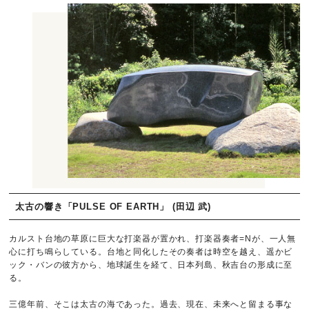
太古の響き「PULSE OF EARTH」 (田辺 武)
カルスト台地の草原に巨大な打楽器が置かれ、打楽器奏者=Nが、一人無
心に打ち鳴らしている。台地と同化したその奏者は時空を越え、遥かビ
ック・バンの彼方から、地球誕生を経て、日本列島、秋吉台の形成に至
る。
三億年前、そこは太古の海であった。過去、現在、未来へと留まる事な