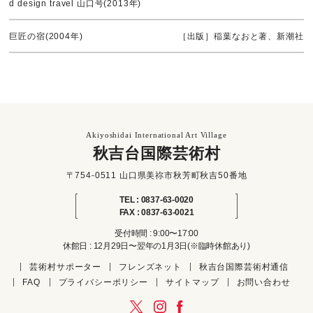
d design travel 山口号(2013年)
巨匠の宿(2004年)
［出版］稲葉なおと著、新潮社
Akiyoshidai International Art Village
秋吉台国際芸術村
〒754-0511 山口県美祢市秋芳町秋吉50番地
TEL : 0837-63-0020
FAX : 0837-63-0021
受付時間 : 9:00〜17:00
休館日 : 12月29日〜翌年の1月3日(※臨時休館あり)
芸術村サポーター
フレンズネット
秋吉台国際芸術村通信
FAQ
プライバシーポリシー
サイトマップ
お問い合わせ