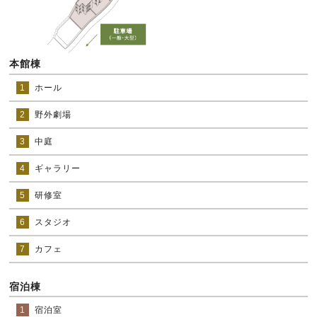
本館棟
1
ホール
2
野外劇場
3
中庭
4
ギャラリー
5
研修室
6
スタジオ
7
カフェ
宿泊棟
1
宿泊室