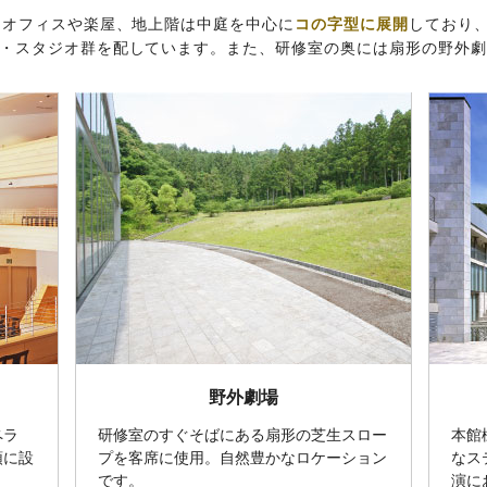
にオフィスや楽屋、地上階は中庭を中心に
コの字型に展開
しており
・スタジオ群を配しています。また、研修室の奥には扇形の野外
野外劇場
ペラ
研修室のすぐそばにある扇形の芝生スロー
本館
頭に設
プを客席に使用。自然豊かなロケーション
なス
。
です。
演に