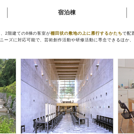
宿泊棟
、2階建ての8棟の客室が
棚田状の敷地の上に雁行するかたち
で配
ニーズに対応可能で、芸術創作活動や研修活動に専念できるほか