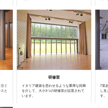
研修室
り注ぐ
イタリア建築を思わせるような重厚な回廊
7室
ースと
を介して、大小3つの研修室が設置されて
し支
います。
す。