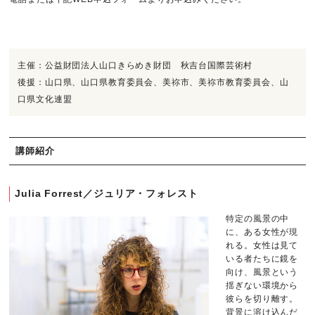
主催：公益財団法人山口きらめき財団 秋吉台国際芸術村
後援：山口県、山口県教育委員会、美祢市、美祢市教育委員会、山
口県文化連盟
講師紹介
Julia Forrest／ジュリア・フォレスト
特定の風景の中
に、ある女性が現
れる。女性は見て
いる者たちに鏡を
向け、風景という
揺ぎない環境から
彼らを切り離す。
背景に溶け込んだ