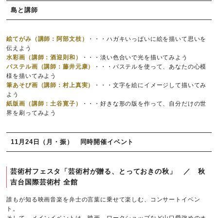
島と講師
絵てがみ（講師：阿部文枝）
・・・ハガキいっぱいに絵を描いて思いを
伝えよう
水彩画（講師：酒迎則和）
・・・淡い色合いで光を描いてみよう
パステル画（講師：藤井元康）
・・・パステルを使って、あなたの心模
様を描いてみよう
筆あそび画（講師：村上真実）
・・・文字を絵にイメージして描いてみ
よう
紙版画（講師：土谷寛子）
・・・好きな形の版を作って、自分だけの世
界を刷ってみよう
11月24日（月・振） 同時開催イベント
芸術村フェスタ「芸術村が贈る、とっておきの秋」 ／ 秋
吉台国際芸術村 全館
誰もが知る映画音楽を弁士の言葉に乗せて楽しむ、コンサートイベン
ト。
そして、メインイベントは、映画、ワークショップなど山口愛強めのオ