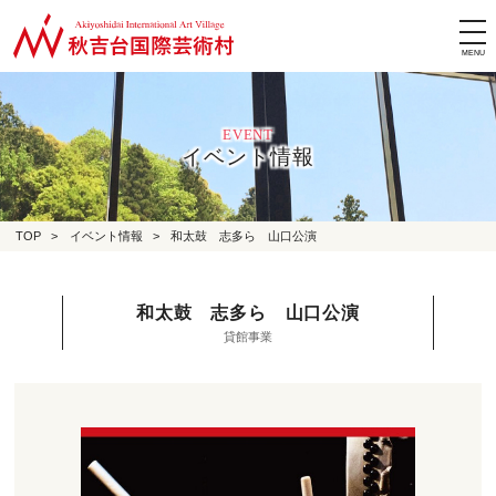
tog
nav
EVENT
イベント情報
TOP
>
イベント情報
>
和太鼓 志多ら 山口公演
和太鼓 志多ら 山口公演
貸館事業