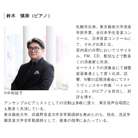
鈴木 慎崇（ピアノ）
札幌市出身。東京藝術大学音楽
学部卒業。全日本学生音楽コン
クール、日本音楽コンクールに
て、それぞれ第1 位。
室内楽の分野においてリサイタ
ル、FM、CD、配信などで数多
くの演奏家と共演。
オーケストラの演奏会にて鍵盤
楽器奏者として度々出演。読
響、N響の定期演奏会にてスト
ラヴィンスキー作曲「ペトルー
シュカ」のピアノを担当し、好
©中村紋子
評を博す。
アンサンブルピアニストとしての活動は多岐に渡り、東京混声合唱団と
も数多く共演している。
東京藝術大学、武蔵野音楽大学非常勤講師を務めたのち、現在、洗足学
園音楽大学非常勤講師として、後進の指導にあたっている。