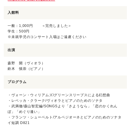
入館料
一般：1,000円 ＜完売しました＞
学生：500円
※未就学児のコンサート入場はご遠慮ください
出演
森野 開（ヴィオラ）
鈴木 慎崇（ピアノ）
プログラム
・ヴォーン・ウィリアムズ/グリーンスリーブスによる幻想曲
・レベッカ・クラーク/ヴィオラとピアノのためのソナタ
・武満徹/森山智宏編/SONGSより「さようなら」「恋のかくれん
ぼ」「めぐり逢い」
・フランツ・シューベルト/アルペジオーネとピアノのためのソナタ
イ短調 D821