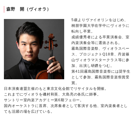
森野 開（ヴィオラ）
5歳よりヴァイオリンをはじめ、
桐朋学園大学在学中にヴィオラに
転向し卒業。
成績優秀者による卒業演奏会、室
内楽演奏会等に選抜される。
霧島国際音楽祭、ヴィオラスペー
ス、プロジェクトQ18章、丹波篠
山ヴィオラマスタークラス等に参
加、出演し研鑽をつむ。
第41回霧島国際音楽祭には奨学生
として参加、霧島国際音楽祭賞受
賞。
日本演奏連盟主催のもと東京文化会館でリサイタルを開催。
これまでにヴィオラを磯村和英、大島亮の各氏に師事。
サントリー室内楽アカデミー第6期フェロー。
国内オーケストラに首席、次席奏者として客演する他、室内楽奏者とし
ても活躍の場を広げている。