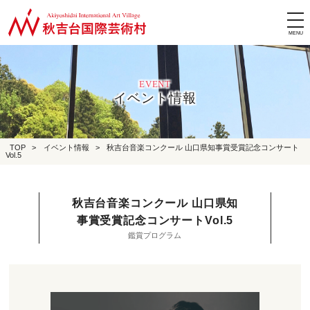
tog
nav
EVENT
イベント情報
TOP
>
イベント情報
>
秋吉台音楽コンクール 山口県知事賞受賞記念コンサート
Vol.5
秋吉台音楽コンクール 山口県知
事賞受賞記念コンサートVol.5
鑑賞プログラム