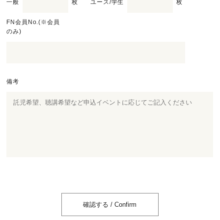
一般
枚 ユース/学生
枚
FN会員No.(※会員
のみ)
備考