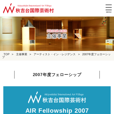
tog
nav
PROGRAMS
主催事業
TOP
>
主催事業
>
アーティスト・イン・レジデンス
>
2007年度フェローシッ
プ
2007年度フェローシップ
AIR Fellowship 2007