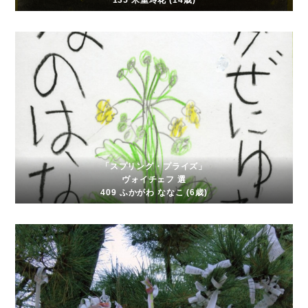
135 米重玲花 (14歳)
「スプリング・プライズ」
ヴォイチェフ 選
409 ふかがわ ななこ (6歳)