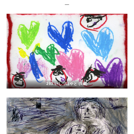
293 いしづはやと (5歳)