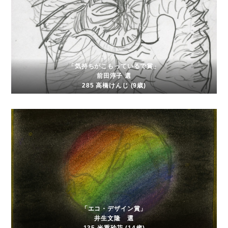
「気持ちがこもっているで賞」
前田淳子 選
285 高橋けんじ (9歳)
「エコ・デザイン賞」
井生文隆 選