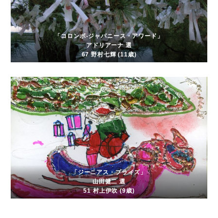
「コロンボ-ジャパニース・アワード」
アドリアーナ 選
67 野村七輝 (11歳)
「ジーニアス・プライズ」
山田健二 選
51 村上伊吹 (9歳)