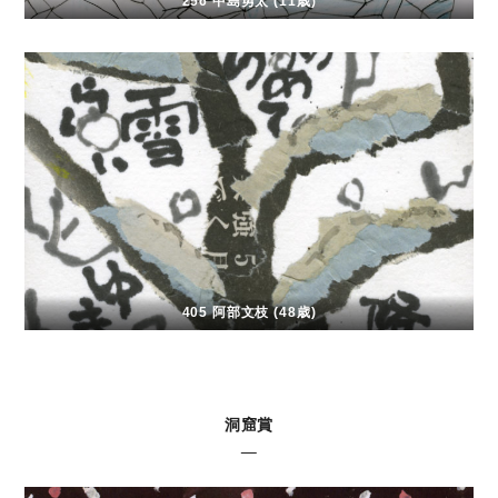
256 中島勇太 (11歳)
405 阿部文枝 (48歳)
洞窟賞