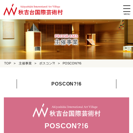
tog
nav
PROGRAMS
主催事業
TOP
>
主催事業
>
ポスコン?!
>
POSCON?!6
POSCON?!6
POSCON?!6