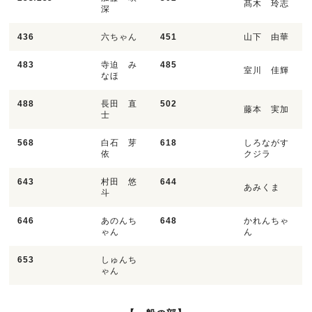
髙木 玲志
深
436
六ちゃん
451
山下 由華
483
寺迫 み
485
室川 佳輝
なほ
488
長田 直
502
藤本 実加
士
568
白石 芽
618
しろながす
依
クジラ
643
村田 悠
644
あみくま
斗
646
あのんち
648
かれんちゃ
ゃん
ん
653
しゅんち
ゃん