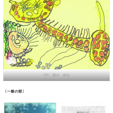
484 福本 紘也
〔一般の部〕