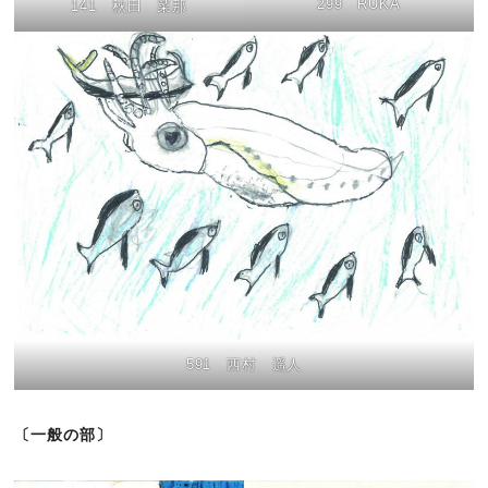
299 RUKA
141 秋田 菜那
591 西村 遥人
〔一般の部〕