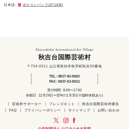
日本語:
ポスコンパンフ(371KB)
Akiyoshidai International Art Village
秋吉台国際芸術村
〒754-0511 山口県美祢市秋芳町秋吉50番地
TEL : 0837-63-0020
FAX : 0837-63-0021
受付時間 : 9:00〜17:00
休館日 : 12月29日〜翌年の1月3日(※臨時休館あり)
芸術村サポーター
フレンズネット
秋吉台国際芸術村通信
FAQ
プライバシーポリシー
サイトマップ
お問い合わせ
公益財団法人 山口きらめき財団