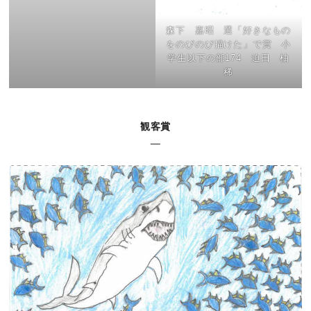
森下 嘉昭 選「好きなもの
をのびのび描けた」で賞 小
学生以下の部174 迫田 柚
稀
観客賞