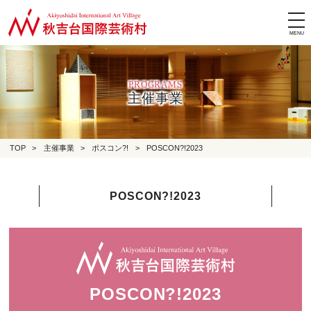
tog
nav
PROGRAMS
主催事業
TOP
>
主催事業
>
ポスコン?!
>
POSCON?!2023
POSCON?!2023
POSCON?!2023