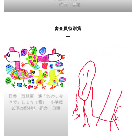
滝口 圭祐
審査員特別賞
臼杵 万里実 選「たのしそ
うで」しょう（賞） 小学生
以下の部481 石井 月理