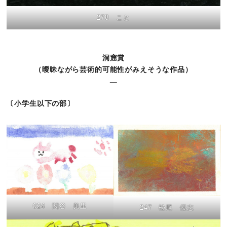
278 こと
洞窟賞
（曖昧ながら芸術的可能性がみえそうな作品）
〔小学生以下の部〕
024 関谷 美里
247 松尾 優志