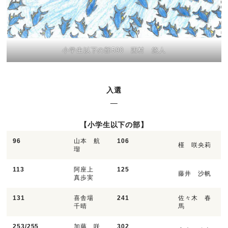
小学生以下の部590 西村 悠人
入選
【小学生以下の部】
96
山本 航
106
槿 咲央莉
瑠
113
阿座上
125
藤井 沙帆
真歩実
131
喜舎場
241
佐々木 春
千晴
馬
253/255
加藤 咲
302