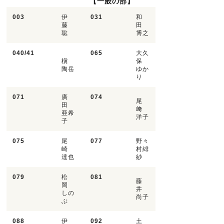
【一般の部】
003
伊
031
和
藤
田
聡
博之
040/41
065
大久
槇
保
陶岳
ゆか
り
071
廣
074
尾
田
﨑
亜希
洋子
子
075
尾
077
野々
崎
村緋
達也
紗
079
松
081
藤
岡
井
しの
尚子
ぶ
088
伊
092
土