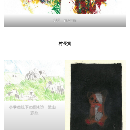
167 maemi
村長賞
小学生以下の部423 秋山
芽生