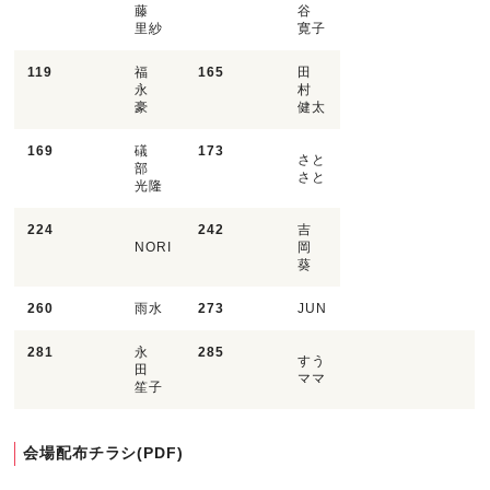
藤
谷
里紗
寛子
119
福
165
田
永
村
豪
健太
169
礒
173
さと
部
さと
光隆
224
242
吉
NORI
岡
葵
260
雨水
273
JUN
281
永
285
すう
田
ママ
笙子
会場配布チラシ(PDF)