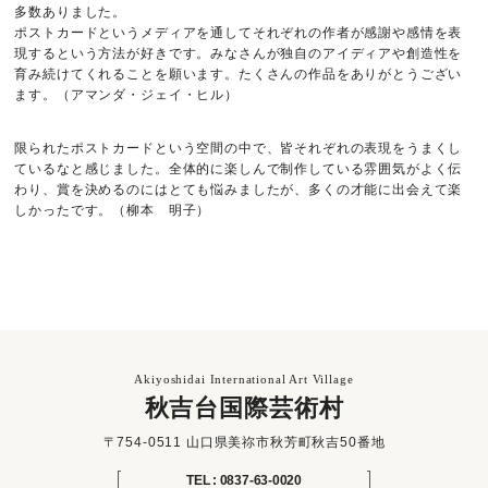
多数ありました。
ポストカードというメディアを通してそれぞれの作者が感謝や感情を表
現するという方法が好きです。みなさんが独自のアイディアや創造性を
育み続けてくれることを願います。たくさんの作品をありがとうござい
ます。（アマンダ・ジェイ・ヒル）
限られたポストカードという空間の中で、皆それぞれの表現をうまくし
ているなと感じました。全体的に楽しんで制作している雰囲気がよく伝
わり、賞を決めるのにはとても悩みましたが、多くの才能に出会えて楽
しかったです。（柳本 明子）
Akiyoshidai International Art Village
秋吉台国際芸術村
〒754-0511 山口県美祢市秋芳町秋吉50番地
TEL : 0837-63-0020