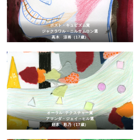
ポスト・キュビズム賞
ジャクラワル・ニルサムロン選
高木 涼将（17歳）
オーラル･テクスチャー賞
アマンダ・ジェイ・ヒル選
好本 彩乃（17歳）