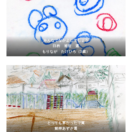
みんなでなかよしでしょう
臼杵 裕世 選
もりなが たけひろ（3歳）
とっても寒かったで賞
剱持あずさ選