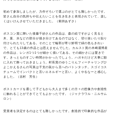
初めて参加しましたが、力作ぞろいで選ぶのがとても難しかったです。
皆さん自分の気持ちや伝えたいことを生き生きと表現されていて、楽し
くはいけんさせていただきました。（剱持あずさ）
ポスコン賞に輝いた後藤千紗さんの作品は、森の絵ですがよく見ると
木、葉、水などの部分が描き分けてあるのではなく、切り抜いたり貼り
付けられたりしてある。そのことで輪郭が寄り鮮明で緑の色もきれい
で、とても13歳の作品とは思えませんでした。カルスト賞の木崎週博産
の作品は、レンガ1つ1つが細かく描いてある。その細かさには驚きで
す。きっとものすごい時間がかかったでしょう。ハガキだけど大事に額
に入れて飾っておきましょう。村長賞のゆうこりんフィーチャリングひ
よこかえるさんの写真は干支の鼠から丑へのバトンタッチ。スゴイコス
チュームでインパクトと言いエネルギーと言い、よくやるなーと感心し
ました。（吉村 芳生）
ポストカードを通して子どもから大人まで多くの方々の想像力や創造性
に触れることができてとてもよかったです。（ジャクラワル・ニルサム
ロン）
受賞者を決定するのはとても難しかったです。創造的で印象的な作品が