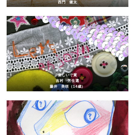
西門 健太
楽しいで賞
吉村 芳生選
藤井 美咲（14歳）