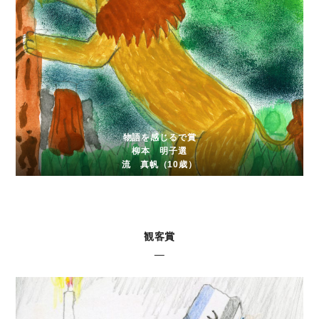
物語を感じるで賞
柳本 明子選
流 真帆（10歳）
観客賞