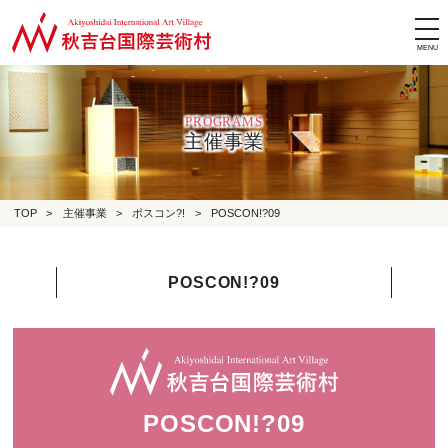
tog
nav
PROGRAMS
主催事業
TOP
>
主催事業
>
ポスコン?!
>
POSCON!?09
POSCON!?09
POSCON!?09