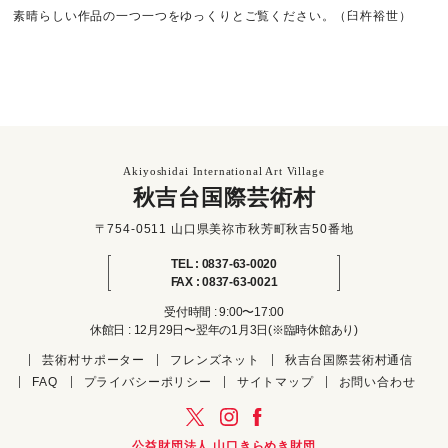
素晴らしい作品の一つ一つをゆっくりとご覧ください。（臼杵裕世）
Akiyoshidai International Art Village
秋吉台国際芸術村
〒754-0511 山口県美祢市秋芳町秋吉50番地
TEL : 0837-63-0020
FAX : 0837-63-0021
受付時間 : 9:00〜17:00
休館日 : 12月29日〜翌年の1月3日(※臨時休館あり)
芸術村サポーター
フレンズネット
秋吉台国際芸術村通信
FAQ
プライバシーポリシー
サイトマップ
お問い合わせ
公益財団法人 山口きらめき財団