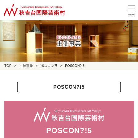
tog
nav
PROGRAMS
主催事業
TOP
>
主催事業
>
ポスコン?!
>
POSCON?!5
POSCON?!5
POSCON?!5