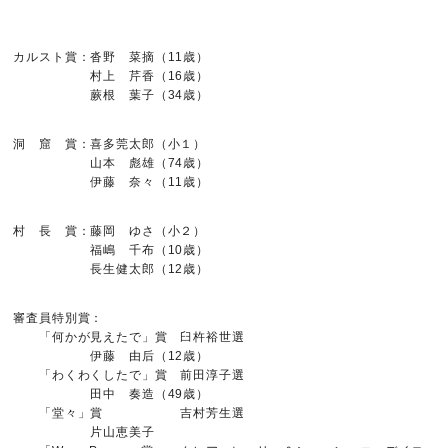
カルスト賞：沓野 菜摘（11歳）
村上 芹香（16歳）
蕨根 葉子（34歳）
洞 窟 賞：喜多莞太郎（小１）
山本 彪雄（74歳）
伊藤 奈々（11歳）
村 長 賞：藤岡 ゆさ（小２）
福嶋 千布（10歳）
長生健太郎（12歳）
審査員特別賞：
「何かが見えたで」賞 臼杵裕世選
伊藤 由后（12歳）
「わくわくしたで」賞 前田淳子選
田中 奏造（49歳）
「堂々」賞 吉村芳生選
片山恵美子