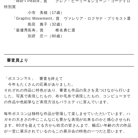
「War＋Peace」賞 クレア・ヒーリー＆ショーン・コーデイロ
特別賞
小寺 美穂（17歳）
「Graphic Movement」賞 ヴァレリア・ロクサナ・プリモスト選
島田 雅子（32歳）
「最優秀長寿」賞 椎名勇仁選
別府 庄一（80歳）
審査員より
「ポスコン?!５」 審査を終えて
今年もたくさんの応募がありました。
それぞれの作品に特色があり、審査も作品の良さを見つけながら行いま
した。写真で表現したもの、布や毛糸で表現したもの、コンピュータで
の作品や色鉛筆など表現方法もバラエティに富んでいます。
毎年ポスコンは独特な作品が登場して楽しませていただいています。ハ
ガキの大きさの中にこんなにも豊かな表現が出来るのかと感心させられ
ます。80才を超えてる方から幼児の皆さんまで、幅広い年齢の方の作品
が一堂に展示されているのもこの展示会の特色の一つだと思います。