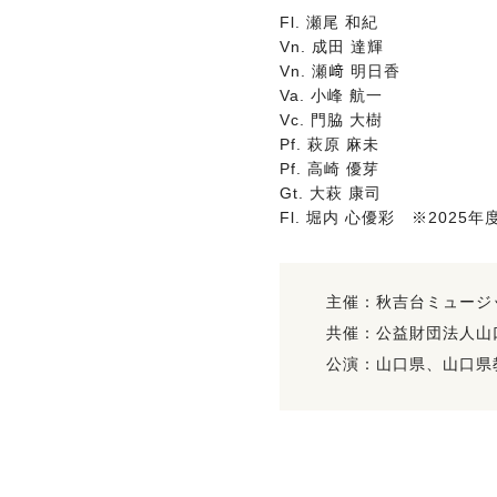
Fl. 瀬尾 和紀
Vn. 成田 達輝
Vn. 瀬﨑 明日香
Va. 小峰 航一
Vc. 門脇 大樹
Pf. 萩原 麻未
Pf. 高崎 優芽
Gt. 大萩 康司
Fl. 堀内 心優彩 ※2025
主催：秋吉台ミュージ
共催：公益財団法人山
公演：山口県、山口県