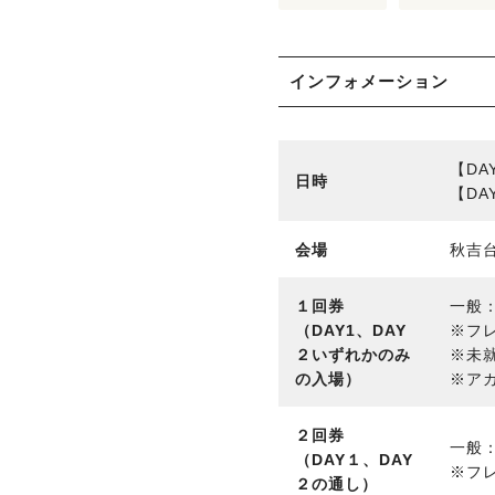
インフォメーション
【DA
日時
【DA
会場
秋吉
１回券
一般：
（DAY1、DAY
※フ
２いずれかのみ
※未
の入場）
※ア
２回券
一般：
（DAY１、DAY
※フ
２の通し）