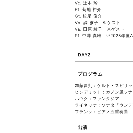
Vc. 辻本 玲
Pf. 菊地 裕介
Gt. 松尾 俊介
Vn. 調 雅子 ※ゲスト
Va. 田原 綾子 ※ゲスト
Pf. 中澤 真唯 ※2025年
DAY2
プログラム
加藤昌則：ケルト・スピリッ
ヒンデミット：カノン風ソナチネ 
ハウク：ファンタジア
ライネッケ：ソナタ「ウンディー
フランク：ピアノ五重奏曲
出演