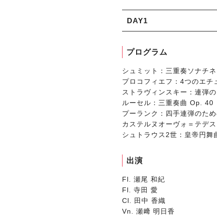
DAY1
プログラム
シュミット：三重奏ソナチネ O
プロコフィエフ：4つのエチュー
ストラヴィンスキー：連弾の
ルーセル：三重奏曲 Op. 40
プーランク：四手連弾のため
カステルヌオーヴォ＝テデスコ
シュトラウス2世：皇帝円舞曲 
出演
Fl. 瀬尾 和紀
Fl. 寺田 愛
Cl. 田中 香織
Vn. 瀬﨑 明日香