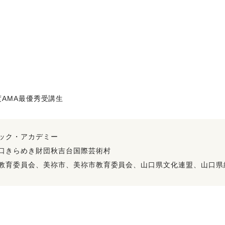
年度AMA最優秀受講生
ック・アカデミー
口きらめき財団秋吉台国際芸術村
教育委員会、美祢市、美祢市教育委員会、山口県文化連盟、山口県総