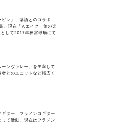
ービレ」、落語とのコラボ
賞。現在「V.エイク：笛の楽
として2017年神宮球場にて
ムーンヴァレー」を主宰して
奏者とのユニットなど幅広く
クギター、フラメンコギター
として活動。現在はフラメン