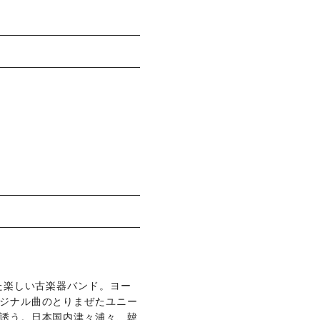
た楽しい古楽器バンド。ヨー
ジナル曲のとりまぜたユニー
誘う。日本国内津々浦々、韓