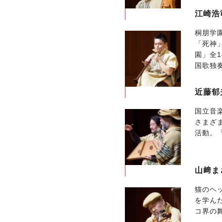
江崎浩
桐朋学
「死神
園」全
国歌独
近藤郁
国立音
さまざ
活動。「K
山﨑ま
猫のヘ
を学ん
コ界の