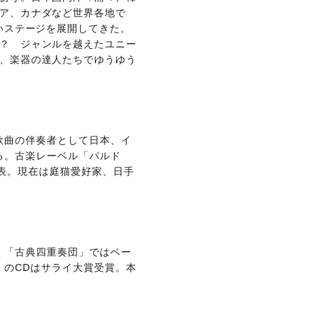
ア、カナダなど世界各地で
いステージを展開してきた。
？ ジャンルを越えたユニー
、楽器の達人たちでゆうゆう
歌曲の伴奏者として日本、イ
る。古楽レーベル「パルド
発表。現在は庭猫愛好家、日手
く「古典四重奏団」ではベー
」のCDはサライ大賞受賞。本
。