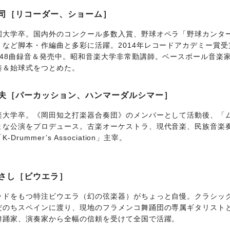
司［リコーダー、ショーム］
園大学卒。国内外のコンクール多数入賞、野球オペラ「野球カンタ
」など脚本・作編曲と多彩に活躍。2014年レコードアカデミー賞受
148曲録音＆発売中。昭和音楽大学非常勤講師。ベースボール音楽家
奏＆始球式をつとめた。
夫［パーカッション、ハンマーダルシマー］
楽大学卒。《岡田知之打楽器合奏団》のメンバーとして活動後、「
まな公演をプロデュース。古楽オーケストラ、現代音楽、民族音楽
-Drummer’s Association」主宰。
さし［ビウエラ］
ッドをもつ特注ビウエラ（幻の弦楽器）がちょっと自慢。クラシッ
だのちスペインに渡り、現地のフラメンコ舞踊団の専属ギタリスト
舞踊家、演奏家から全幅の信頼を受けて全国で活躍。