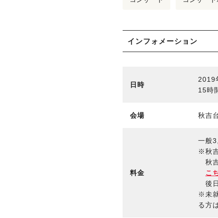
インフォメーション
201
日時
15時
会場
秋吉
一般3
※秋
秋吉
料金
こ
後日
※未
る方は