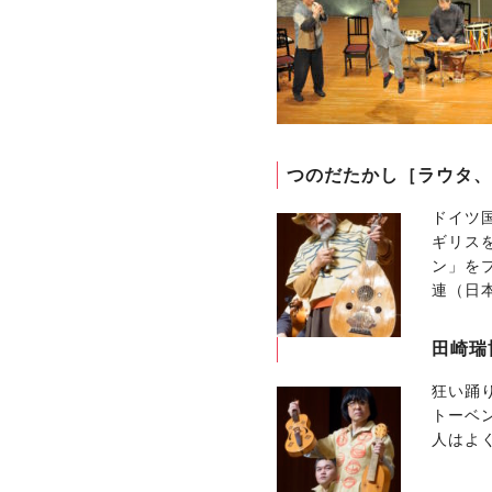
つのだたかし［ラウタ、
ドイツ
ギリス
ン」を
連（日
田崎瑞
狂い踊
トーベ
人はよ