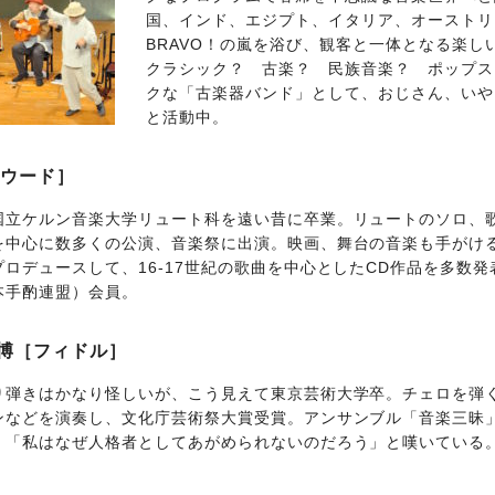
国、インド、エジプト、イタリア、オーストリ
BRAVO！の嵐を浴び、観客と一体となる楽し
クラシック？ 古楽？ 民族音楽？ ポップス
クな「古楽器バンド」として、おじさん、いや
と活動中。
ウード］
国立ケルン音楽大学リュート科を遠い昔に卒業。リュートのソロ、
を中心に数多くの公演、音楽祭に出演。映画、舞台の音楽も手がけ
プロデュースして、16-17世紀の歌曲を中心としたCD作品を多数
本手酌連盟）会員。
博［フィドル］
り弾きはかなり怪しいが、こう見えて東京芸術大学卒。チェロを弾
ンなどを演奏し、文化庁芸術祭大賞受賞。アンサンブル「音楽三昧
く「私はなぜ人格者としてあがめられないのだろう」と嘆いている