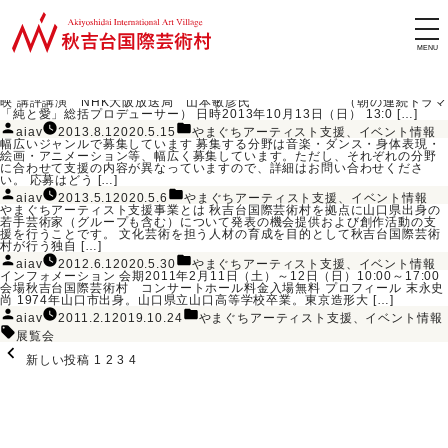
カテゴリーアーカイブ:
インフォメーション 日程申込期間：2014年5月21日から随時受付開催2014
やまぐちアーティスト支援
やま
やま
やま
年5月25日から2015年3月31日会場秋吉台国際芸術村主催秋吉台国際芸術村
tog
後援山口県、山口県教育委員会、美祢市、美祢市教育委員会やまぐちアー
nav
[…]
投
カ
aiav
2014.5.26
2019.3.29
やまぐちアーティスト支援
、
イベント情報
稿
テ
タ
者:
ゴ
展覧会
、
滞在制作
グ:
リ
第1部 入賞作品の表彰と上映 第2部 中学生の制作による長編映画の記念上
ー:
映 講評講演 NHK大阪放送局 山本敏彦氏 （朝の連続ドラマ
「純と愛」総括プロデューサー） 日時2013年10月13日（日） 13:0 […]
投
カ
aiav
2013.8.1
2020.5.15
やまぐちアーティスト支援
、
イベント情報
稿
テ
幅広いジャンルで募集しています 募集する分野は音楽・ダンス・身体表現・
者:
ゴ
絵画・アニメーション等、幅広く募集しています。ただし、それぞれの分野
リ
に合わせて支援の内容が異なっていますので、詳細はお問い合わせくださ
ー:
い。 応募はどう […]
投
カ
aiav
2013.5.1
2020.5.6
やまぐちアーティスト支援
、
イベント情報
稿
テ
やまぐちアーティスト支援事業とは 秋吉台国際芸術村を拠点に山口県出身の
者:
ゴ
若手芸術家（グループも含む）について発表の機会提供および創作活動の支
リ
援を行うことです。 文化芸術を担う人材の育成を目的として秋吉台国際芸術
ー:
村が行う独自 […]
投
カ
aiav
2012.6.1
2020.5.30
やまぐちアーティスト支援
、
イベント情報
稿
テ
インフォメーション 会期2011年2月11日（土）～12日（日）10:00～17:00
者:
ゴ
会場秋吉台国際芸術村 コンサートホール料金入場無料 プロフィール 末永史
リ
尚 1974年山口市出身。山口県立山口高等学校卒業。東京造形大 […]
ー:
投
カ
aiav
2011.2.1
2019.10.24
やまぐちアーティスト支援
、
イベント情報
稿
テ
タ
者:
ゴ
展覧会
グ:
リ
投
ー:
新しい投稿
1
2
3
4
稿
の
ペ