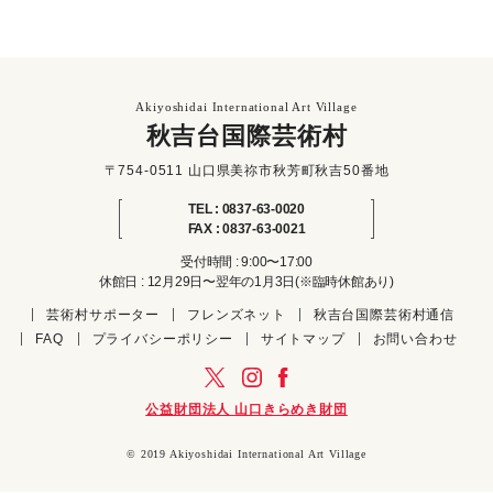
ー
ジ
送
り
Akiyoshidai International Art Village
秋吉台国際芸術村
〒754-0511 山口県美祢市秋芳町秋吉50番地
TEL : 0837-63-0020
FAX : 0837-63-0021
受付時間 : 9:00〜17:00
休館日 : 12月29日〜翌年の1月3日(※臨時休館あり)
芸術村サポーター
フレンズネット
秋吉台国際芸術村通信
FAQ
プライバシーポリシー
サイトマップ
お問い合わせ
公益財団法人 山口きらめき財団
© 2019 Akiyoshidai International Art Village