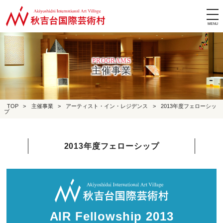
tog
nav
PROGRAMS
主催事業
TOP
>
主催事業
>
アーティスト・イン・レジデンス
>
2013年度フェローシッ
プ
2013年度フェローシップ
AIR Fellowship 2013