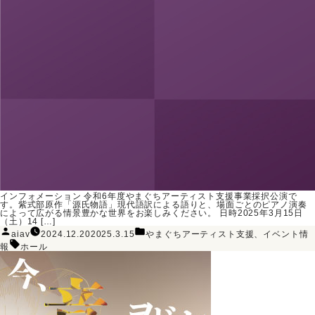
インフォメーション 令和6年度やまぐちアーティスト支援事業採択公演で
す。紫式部原作「源氏物語」現代語訳による語りと、場面ごとのピアノ演奏
によって広がる情景豊かな世界をお楽しみください。 日時2025年3月15日
（土）14 […]
投
カ
aiav
2024.12.20
2025.3.15
やまぐちアーティスト支援
、
イベント情
稿
テ
タ
者:
ゴ
報
ホール
グ:
リ
ー: