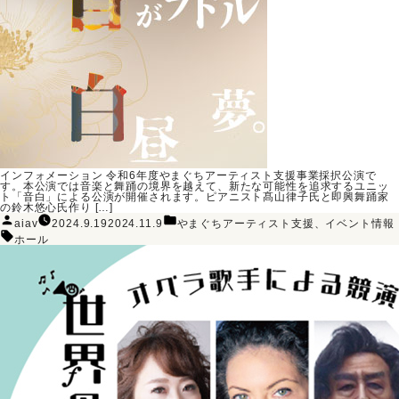
インフォメーション 令和6年度やまぐちアーティスト支援事業採択公演で
す。本公演では音楽と舞踊の境界を越えて、新たな可能性を追求するユニッ
ト「音白」による公演が開催されます。ピアニスト髙山律子氏と即興舞踊家
の鈴木悠心氏作り […]
投
カ
aiav
2024.9.19
2024.11.9
やまぐちアーティスト支援
、
イベント情報
稿
テ
タ
者:
ゴ
ホール
グ:
リ
ー: