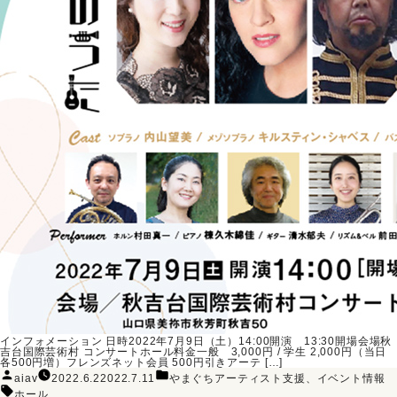
インフォメーション 日時2022年7月9日（土）14:00開演 13:30開場会場秋
吉台国際芸術村 コンサートホール料金一般 3,000円 / 学生 2,000円（当日
各500円増）フレンズネット会員 500円引きアーテ […]
投
カ
aiav
2022.6.2
2022.7.11
やまぐちアーティスト支援
、
イベント情報
稿
テ
タ
者:
ゴ
ホール