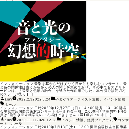
グ:
リ
ー:
インフォメーション 音楽を耳からだけでなく目からも楽しむコンサート。音
と色の関係性は古くから多くの人の関心を集めており、その中でもスクリャ
ービンは、「音楽と色彩の融合」を試みた作曲家でした。本公演では芸術村
のステージ後ろ […]
投
カ
aiav
2022.2.3
2022.3.24
やまぐちアーティスト支援
、
イベント情報
稿
テ
タ
者:
ゴ
ホール
グ:
リ
インフォメーション 日時2020年12月27日（日）14：00開演 13：30開場
ー:
会場秋吉台国際芸術村コンサートホール料金一般 2,000円 / 学生無料 FN会
員は2割引き※未就学児のご入場はできません（満1歳以上の未 […]
投
カ
タ
aiav
2020.11.11
2020.12.28
イベント情報
、
鑑賞プログラム
コンサ
稿
テ
グ:
ート
、
ホール
者:
ゴ
インフォメーション 日時2019年7月13日(土) 12:00 開演会場秋吉台国際芸
リ