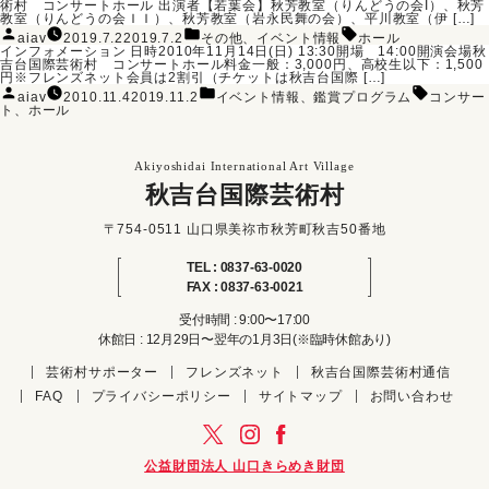
術村 コンサートホール 出演者【若葉会】秋芳教室（りんどうの会I）、秋芳
ー:
教室（りんどうの会ＩＩ）、秋芳教室（岩永民舞の会）、平川教室（伊 […]
投
カ
タ
aiav
2019.7.2
2019.7.2
その他
、
イベント情報
ホール
稿
テ
グ:
インフォメーション 日時2010年11月14日(日) 13:30開場 14:00開演会場秋
者:
ゴ
吉台国際芸術村 コンサートホール料金一般：3,000円、高校生以下：1,500
リ
円※フレンズネット会員は2割引（チケットは秋吉台国際 […]
ー:
投
カ
タ
aiav
2010.11.4
2019.11.2
イベント情報
、
鑑賞プログラム
コンサー
稿
テ
グ:
ト
、
ホール
者:
ゴ
リ
ー:
Akiyoshidai International Art Village
秋吉台国際芸術村
〒754-0511 山口県美祢市秋芳町秋吉50番地
TEL : 0837-63-0020
FAX : 0837-63-0021
受付時間 : 9:00〜17:00
休館日 : 12月29日〜翌年の1月3日(※臨時休館あり)
芸術村サポーター
フレンズネット
秋吉台国際芸術村通信
FAQ
プライバシーポリシー
サイトマップ
お問い合わせ
公益財団法人 山口きらめき財団