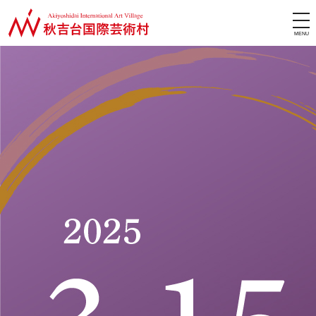
タグアーカイブ:
ホール
芹
tog
よう
nav