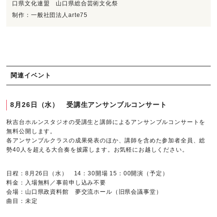
口県文化連盟 山口県総合芸術文化祭
制作：一般社団法人arte75
関連イベント
8月26日（水） 受講生アンサンブルコンサート
秋吉台ホルンスタジオの受講生と講師によるアンサンブルコンサートを
無料公開します。
各アンサンブルクラスの成果発表のほか、講師を含めた参加者全員、総
勢40人を超える大合奏を披露します。お気軽にお越しください。
日程：8月26日（水） 14：30開場 15：00開演（予定）
料金：入場無料／事前申し込み不要
会場：山口県政資料館 夢交流ホール（旧県会議事堂）
曲目：未定