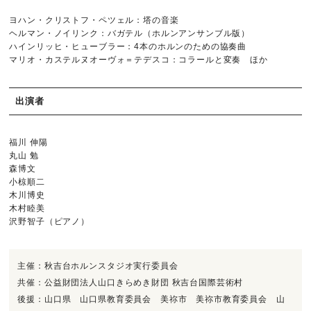
ヨハン・クリストフ・ペツェル：塔の音楽
ヘルマン・ノイリンク：バガテル（ホルンアンサンブル版）
ハインリッヒ・ヒューブラー：4本のホルンのための協奏曲
マリオ・カステルヌオーヴォ＝テデスコ：コラールと変奏 ほか
出演者
福川 伸陽
丸山 勉
森博文
小椋順二
木川博史
木村睦美
沢野智子（ピアノ）
主催：秋吉台ホルンスタジオ実行委員会
共催：公益財団法人山口きらめき財団 秋吉台国際芸術村
後援：山口県 山口県教育委員会 美祢市 美祢市教育委員会 山