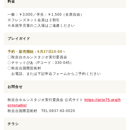
料金
一般：￥3,000／学生：￥1,500（全席自由）
※フレンズネット会員は２割引
※未就学児童のご入場はご遠慮ください
プレイガイド
予約・販売開始：6月27日10:00～
〇秋吉台ホルンスタジオ実行委員会
〇チケットぴあ（Pコード：330-045）
〇秋吉台国際芸術村
お電話、または下記申込フォームからご予約ください
お問合せ
秋吉台ホルンスタジオ実行委員会 公式サイト
https://arte75.org/h
ornstudio/
秋吉台国際芸術村 TEL:0837-63-0020
チラシ